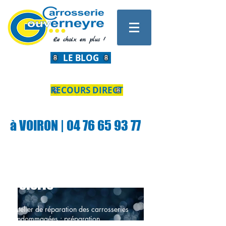
Le choix en plus !
LE BLOG
RECOURS DIRECT
à VOIRON | 04 76 65 93 77
Tôlerie
Atelier de réparation des carrosseries
endommagées :
préparation,