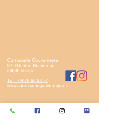
Carrosserie Gouverneyre
92 d Denfert Rochereau
38500 Voiron
Tél. : 04 76 65 93 77
www.carrosseriegouverneyre.fr