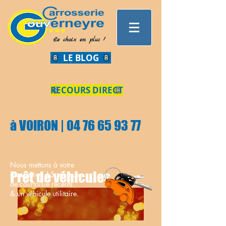
Le choix en plus !
LE BLOG
RECOURS DIRECT
à VOIRON | 04 76 65 93 77
Nous mettons à votre
Prêt de véhicules
disposition 15 véhicules
de courtoisie récents
& un véhicule utilitaire.