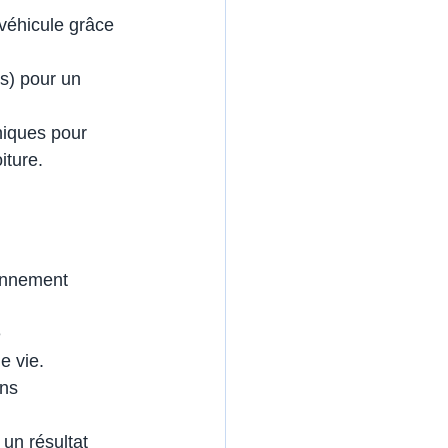
 véhicule grâce 
is) pour un 
niques pour 
iture.
ronnement 
 
e vie.
ons 
un résultat 