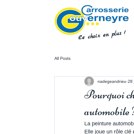
Le choix en plus !
All Posts
nadegeandrieu
28 
Pourquoi cho
automobile 
La peinture automobi
Elle joue un rôle clé