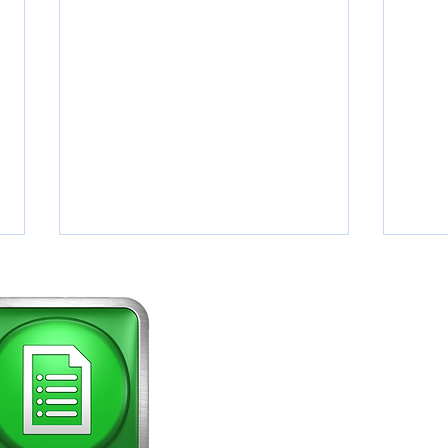
Carrosserie Gouverneyre
92 d Denfert Rochereau
38500 Voiron
Tél. : 04 76 65 93 77
www.carrosseriegouverneyre.fr
Canicule : comment protéger votre
Les pi