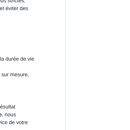
us strictes.
et éviter des 
la durée de vie 
l sur mesure, 
ésultat 
e
, nous 
ice de votre 