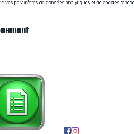
e vos paramètres de données analytiques et de cookies foncti
vénement
Carrosserie Gouverneyre
92 d Denfert Rochereau
38500 Voiron
Tél. : 04 76 65 93 77
www.carrosseriegouverneyre.fr