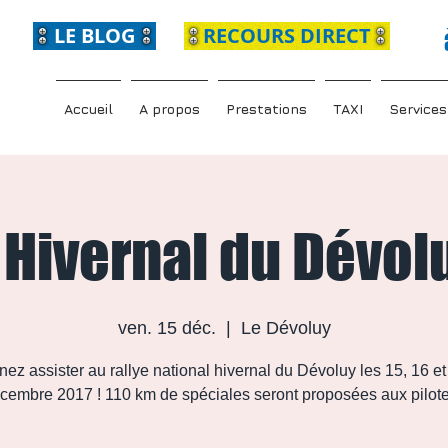
LE BLOG
RECOURS DIRECT
Accueil
A propos
Prestations
TAXI
Services
 Hivernal du Dévol
ven. 15 déc.
  |  
Le Dévoluy
nez assister au rallye national hivernal du Dévoluy les 15, 16 et
cembre 2017 ! 110 km de spéciales seront proposées aux pilote