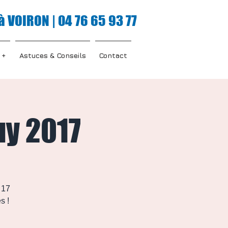
à VOIRON | 04 76 65 93 77
 +
Astuces & Conseils
Contact
uy 2017
 17
s !