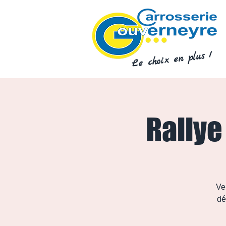
Le choix en plus !
Rallye
Ve
dé